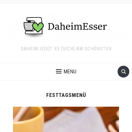
DAHEIM IS[S]T ES [SICH] AM SCHÖNSTEN
MENU
FESTTAGSMENÜ