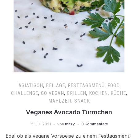
ASIATISCH
,
BEILAGE
,
FESTTAGSMENÜ
,
FOOD
CHALLENGE
,
GO VEGAN
,
GRILLEN
,
KOCHEN
,
KÜCHE
,
MAHLZEIT
,
SNACK
Veganes Avocado Türmchen
15. Juli 2021
von
mitzy
0 Kommentare
Egal ob als vegane Vorspeise zu einem Festtagsmenü