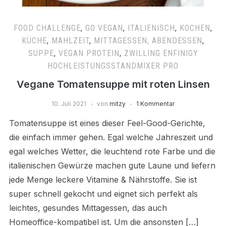
FOOD CHALLENGE
,
GO VEGAN
,
ITALIENISCH
,
KOCHEN
,
KÜCHE
,
MAHLZEIT
,
MITTAGESSEN, ABENDESSEN
,
SUPPE
,
VEGAN PROTEIN
,
ZWILLING ENFINIGY
HOCHLEISTUNGSSTANDMIXER PRO
Vegane Tomatensuppe mit roten Linsen
10. Juli 2021
von
mitzy
1 Kommentar
Tomatensuppe ist eines dieser Feel-Good-Gerichte,
die einfach immer gehen. Egal welche Jahreszeit und
egal welches Wetter, die leuchtend rote Farbe und die
italienischen Gewürze machen gute Laune und liefern
jede Menge leckere Vitamine & Nährstoffe. Sie ist
super schnell gekocht und eignet sich perfekt als
leichtes, gesundes Mittagessen, das auch
Homeoffice-kompatibel ist. Um die ansonsten […]