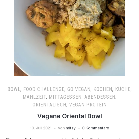
BOWL
,
FOOD CHALLENGE
,
GO VEGAN
,
KOCHEN
,
KÜCHE
,
MAHLZEIT
,
MITTAGESSEN, ABENDESSEN
,
ORIENTALISCH
,
VEGAN PROTEIN
Vegane Oriental Bowl
10. Juli 2021
von
mitzy
0 Kommentare