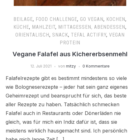
BEILAGE
,
FOOD CHALLENGE
,
GO VEGAN
,
KOCHEN
,
KÜCHE
,
MAHLZEIT
,
MITTAGESSEN, ABENDESSEN
,
ORIENTALISCH
,
SNACK
,
TEFAL ACTIFRY
,
VEGAN
PROTEIN
Vegane Falafel aus Kichererbsenmehl
12. Juli 2021
von
mitzy
0 Kommentare
Falafelrezepte gibt es bestimmt mindestens so viele
wie Bologneserezepte – jeder hat sein ganz eigenes
Geheimrezept und beansprucht für sich, das beste
aller Rezepte zu haben. Tatsächlich schmecken
Falafel auch in Restaurants oder Dönerläden nie
gleich, was für mich ein Indiz dafür ist, dass sie
meistens wirklich hausgemacht sind. Ich persönlich
habe mich lange Zeit […]