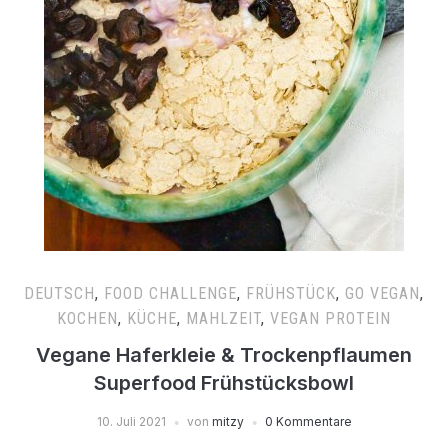
DEUTSCH
,
FOOD CHALLENGE
,
FRÜHSTÜCK
,
GO VEGAN
,
KOCHEN
,
KÜCHE
,
MAHLZEIT
,
VEGAN PROTEIN
Vegane Haferkleie & Trockenpflaumen
Superfood Frühstücksbowl
10. Juli 2021
von
mitzy
0 Kommentare