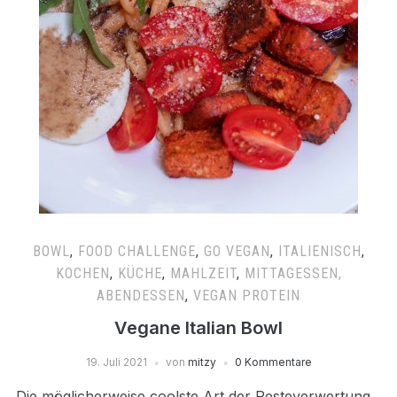
BOWL
,
FOOD CHALLENGE
,
GO VEGAN
,
ITALIENISCH
,
KOCHEN
,
KÜCHE
,
MAHLZEIT
,
MITTAGESSEN,
ABENDESSEN
,
VEGAN PROTEIN
Vegane Italian Bowl
19. Juli 2021
von
mitzy
0 Kommentare
Die möglicherweise coolste Art der Resteverwertung