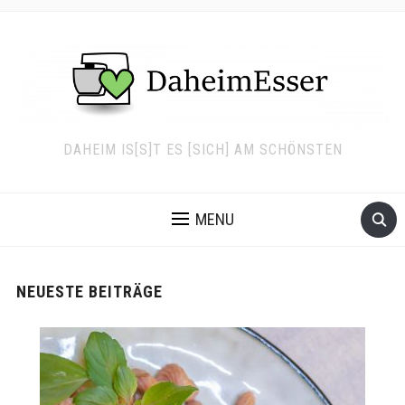
DAHEIM IS[S]T ES [SICH] AM SCHÖNSTEN
MENU
NEUESTE BEITRÄGE