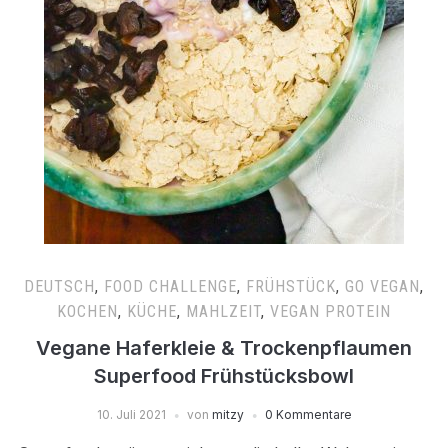
DEUTSCH
,
FOOD CHALLENGE
,
FRÜHSTÜCK
,
GO VEGAN
,
KOCHEN
,
KÜCHE
,
MAHLZEIT
,
VEGAN PROTEIN
Vegane Haferkleie & Trockenpflaumen
Superfood Frühstücksbowl
10. Juli 2021
von
mitzy
0 Kommentare