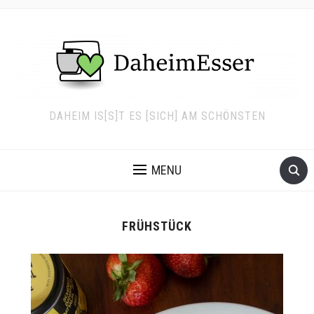
DAHEIM IS[S]T ES [SICH] AM SCHÖNSTEN
MENU
FRÜHSTÜCK