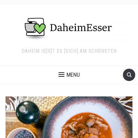
DAHEIM IS[S]T ES [SICH] AM SCHÖNSTEN
MENU