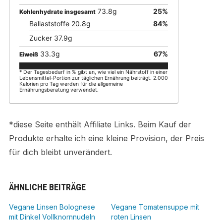
73.8
g
25
%
Kohlenhydrate insgesamt
Ballaststoffe
20.8
g
84
%
Zucker
37.9
g
33.3
g
67
%
Eiweiß
* Der Tagesbedarf in % gibt an, wie viel ein Nährstoff in einer
Lebensmittel-Portion zur täglichen Ernährung beiträgt. 2.000
Kalorien pro Tag werden für die allgemeine
Ernährungsberatung verwendet.
*diese Seite enthält Affiliate Links. Beim Kauf der
Produkte erhalte ich eine kleine Provision, der Preis
für dich bleibt unverändert.
ÄHNLICHE BEITRÄGE
Vegane Linsen Bolognese
Vegane Tomatensuppe mit
mit Dinkel Vollknornnudeln
roten Linsen